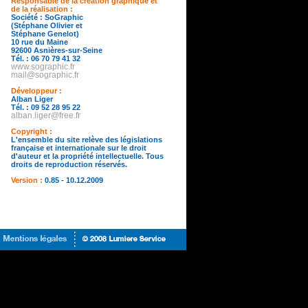
Responsable de la création graphique et
de la réalisation :
Société : SoGraphic
(Stéphane Olivier et
Stéphane Genelot)
10 rue du Maine
92600 Asnières-sur-Seine
Tél. : 06 70 79 41 32
www.sographic.fr
mail@sographic.fr
Développeur :
Alban Liger
Tél. : 09 52 28 95 22
alban.liger@free.fr
Copyright :
L'ensemble du site relève des législations
française et internationale sur le droit
d'auteur et la propriété intellectuelle. Tous
droits de reproduction réservés.
Version :
0.85 - 10.12.2009