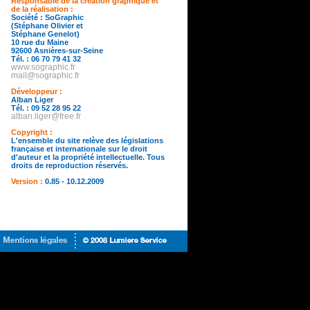
Responsable de la création graphique et
de la réalisation :
Société : SoGraphic
(Stéphane Olivier et
Stéphane Genelot)
10 rue du Maine
92600 Asnières-sur-Seine
Tél. : 06 70 79 41 32
www.sographic.fr
mail@sographic.fr
Développeur :
Alban Liger
Tél. : 09 52 28 95 22
alban.liger@free.fr
Copyright :
L'ensemble du site relève des législations
française et internationale sur le droit
d'auteur et la propriété intellectuelle. Tous
droits de reproduction réservés.
Version :
0.85 - 10.12.2009