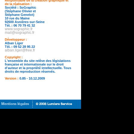
Responsable de la création graphique et
de la réalisation :
Société : SoGraphic
(Stéphane Olivier et
Stéphane Genelot)
10 rue du Maine
92600 Asnières-sur-Seine
Tél. : 06 70 79 41 32
www.sographic.fr
mail@sographic.fr
Développeur :
Alban Liger
Tél. : 09 52 28 95 22
alban.liger@free.fr
Copyright :
L'ensemble du site relève des législations
française et internationale sur le droit
d'auteur et la propriété intellectuelle. Tous
droits de reproduction réservés.
Version :
0.85 - 10.12.2009