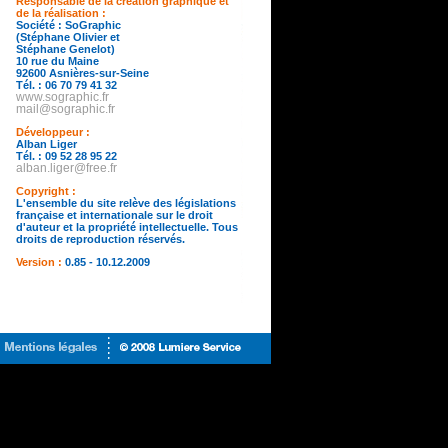
Responsable de la création graphique et
de la réalisation :
Société : SoGraphic
(Stéphane Olivier et
Stéphane Genelot)
10 rue du Maine
92600 Asnières-sur-Seine
Tél. : 06 70 79 41 32
www.sographic.fr
mail@sographic.fr
Développeur :
Alban Liger
Tél. : 09 52 28 95 22
alban.liger@free.fr
Copyright :
L'ensemble du site relève des législations
française et internationale sur le droit
d'auteur et la propriété intellectuelle. Tous
droits de reproduction réservés.
Version :
0.85 - 10.12.2009