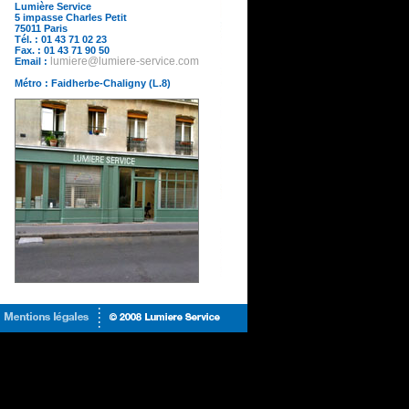
Lumière Service
5 impasse Charles Petit
75011 Paris
Tél. : 01 43 71 02 23
Fax. : 01 43 71 90 50
Email :
lumiere@lumiere-service.com
Métro : Faidherbe-Chaligny (L.8)