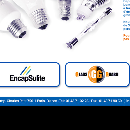
Depu
Lumi
à tr
d'éc
gra
Nous
de 3
pers
Pour
pas 