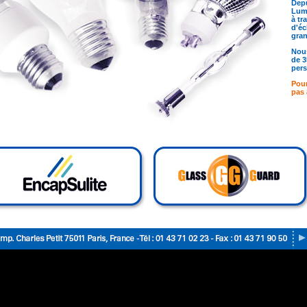
Depu
Lumi
à tr
d'éc
gra
Nous
de 3
pers
Pour
pas 