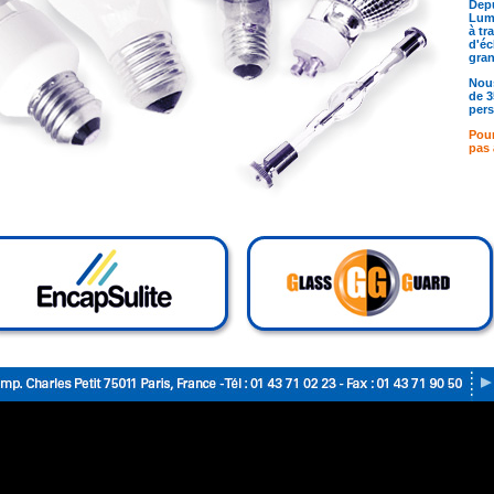
Depu
Lumi
à tr
d'éc
gra
Nous
de 3
pers
Pour
pas 