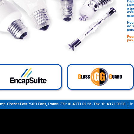
Depu
Lumi
à tr
d'éc
gra
Nous
de 3
pers
Pour
pas 