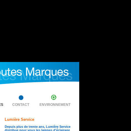
ES
CONTACT
ENVIRONNEMENT
Lumière Service
Depuis plus de trente ans, Lumière Service
distribue pour vous les lampes d'éclairage