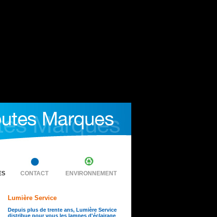
ES
CONTACT
ENVIRONNEMENT
Lumière Service
Depuis plus de trente ans, Lumière Service
distribue pour vous les lampes d'éclairage