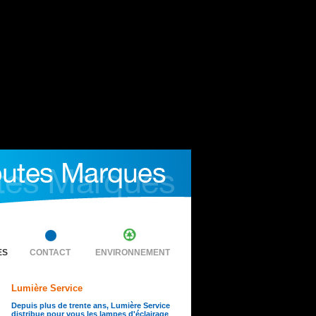
ES
CONTACT
ENVIRONNEMENT
Lumière Service
Depuis plus de trente ans, Lumière Service
distribue pour vous les lampes d'éclairage